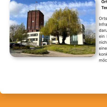
Ort
Te
Or
Inf
dar
ein
nic
ein
kon
möc