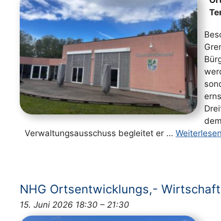
Ort
Te
Bes
Gre
Bür
wer
son
er
Dre
dem
Verwaltungsausschuss begleitet er …
Weiterlese
NHG Ortsentwicklungs,- Wirtschaft
15. Juni 2026 18:30
–
21:30