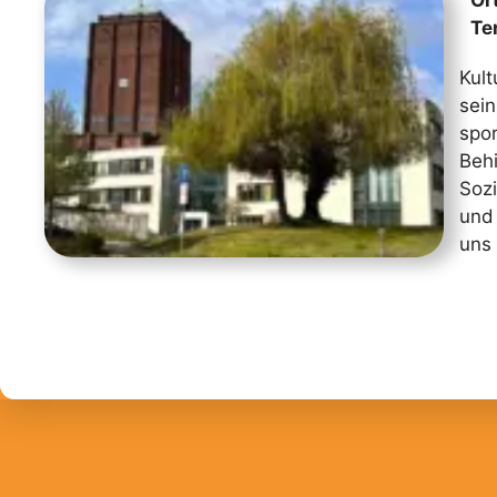
Ort
Te
Kul
sei
spo
Beh
Soz
und
uns 