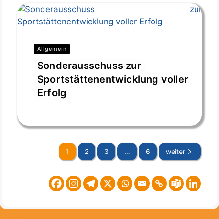
Allgemein
Sonderausschuss zur
Sportstättenentwicklung voller
Erfolg
Jan. 12, 2026
1
2
3
…
6
weiter