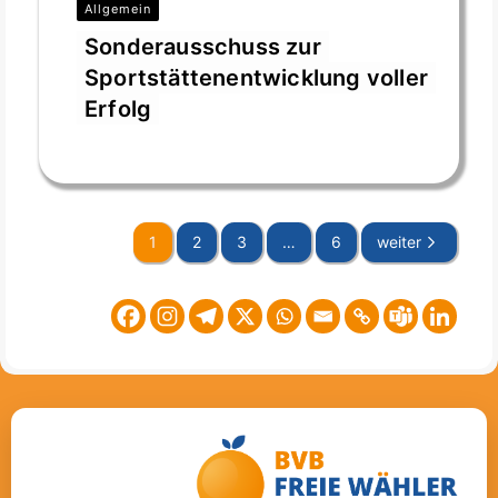
Allgemein
Sonderausschuss zur
Sportstättenentwicklung voller
Erfolg
Jan. 12, 2026
1
2
3
…
6
weiter