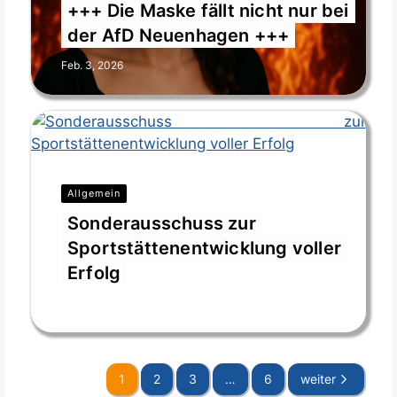
+++ Die Maske fällt nicht nur bei
der AfD Neuenhagen +++
Feb. 3, 2026
Allgemein
Sonderausschuss zur
Sportstättenentwicklung voller
Erfolg
Jan. 12, 2026
1
2
3
…
6
weiter