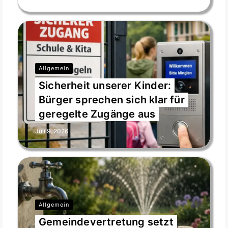
e
l
d
l
e
e
Allgemein
r
Sicherheit unserer Kinder:
.
Bürger sprechen sich klar für
geregelte Zugänge aus
Juli 9, 2026
Allgemein
Gemeindevertretung setzt