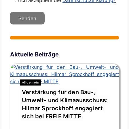
Ich akzeptiere die
Datenschutzerklärung*
B
i
t
t
e
l
a
Aktuelle Beiträge
s
s
e
d
Allgemein
i
Verstärkung für den Bau-,
e
Umwelt- und Klimaausschuss:
s
Hilmar Sprockhoff engagiert
e
s
sich bei FREIE MITTE
F
Juli 28, 2026