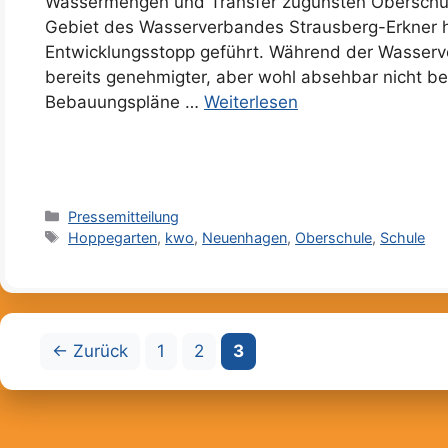
Wassermengen und Transfer zugunsten Obersch
Gebiet des Wasserverbandes Strausberg-Erkner h
Entwicklungsstopp geführt. Während der Wasserve
bereits genehmigter, aber wohl absehbar nicht b
Bebauungspläne …
Weiterlesen
Kategorien
Pressemitteilung
Schlagwörter
Hoppegarten
,
kwo
,
Neuenhagen
,
Oberschule
,
Schule
Seite
Seite
Seite
←
Zurück
1
2
3