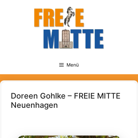
Zum
springen
Inhalt
springen
Menü
Doreen Gohlke – FREIE MITTE
Neuenhagen