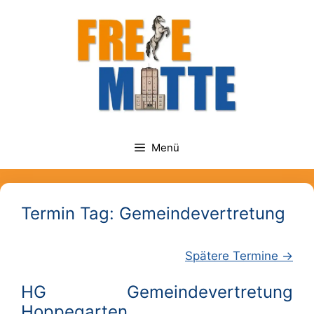
Zum
springen
Inhalt
springen
Menü
Termin Tag:
Gemeindevertretung
Spätere Termine
→
HG Gemeindevertretung
Hoppegarten