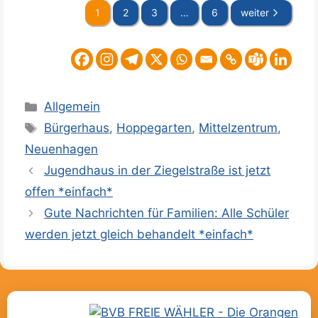
1
2
3
…
6
weiter
Kategorien
Allgemein
Schlagwörter
Bürgerhaus
,
Hoppegarten
,
Mittelzentrum
,
Neuenhagen
Jugendhaus in der Ziegelstraße ist jetzt
offen *einfach*
Gute Nachrichten für Familien: Alle Schüler
werden jetzt gleich behandelt *einfach*